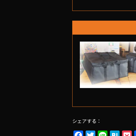
シェアする：
F
T
Li
H