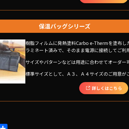
保温バッグシリーズ
樹脂フィルムに発熱塗料Carbo e-Thermを塗
ラミネート済みで、そのまま電源に接続してご利
サイズやパターンなどは用途に合わせてオーダー
標準サイズとして、Ａ３、Ａ４サイズのご用意が
詳しくはこちら
P
共